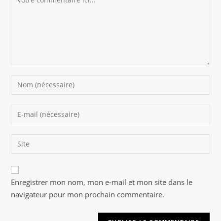
Enter
your
name
Enter
or
your
username
email
to
Saisir
address
comment
l’URL
to
de
comment
A
votre
Enregistrer mon nom, mon e-mail et mon site dans le
l
site
navigateur pour mon prochain commentaire.
t
(facultatif)
e
r