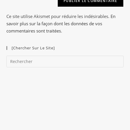
n
a
Ce site utilise Akismet pour réduire les indésirables.
En
t
savoir plus sur la façon dont les données de vos
i
commentaires sont traitées
.
v
e
[Chercher Sur Le Site]
:
Pre
Es
to
clo
the
sea
pan