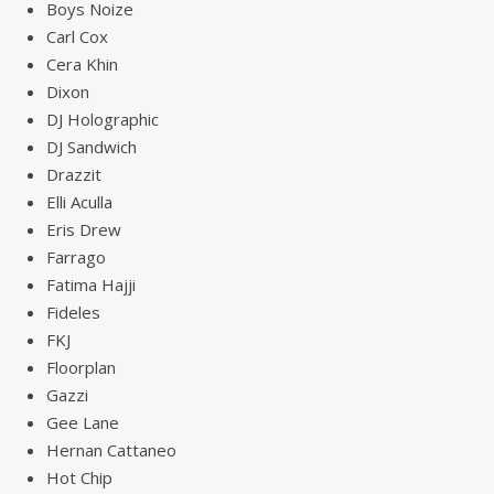
Boys Noize
Carl Cox
Cera Khin
Dixon
DJ Holographic
DJ Sandwich
Drazzit
Elli Aculla
Eris Drew
Farrago
Fatima Hajji
Fideles
FKJ
Floorplan
Gazzi
Gee Lane
Hernan Cattaneo
Hot Chip