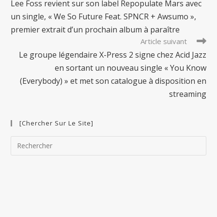
Lee Foss revient sur son label Repopulate Mars avec
articles
un single, « We So Future Feat. SPNCR + Awsumo »,
premier extrait d’un prochain album à paraître
Article suivant
Le groupe légendaire X-Press 2 signe chez Acid Jazz
en sortant un nouveau single « You Know
(Everybody) » et met son catalogue à disposition en
streaming
[Chercher Sur Le Site]
Pre
Esc
to
clo
the
sea
pan