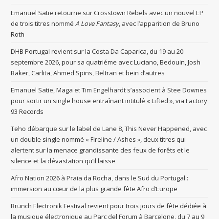
Emanuel Satie retourne sur Crosstown Rebels avec un nouvel EP
de trois titres nommé
A Love Fantasy
, avec l’apparition de Bruno
Roth
DHB Portugal revient sur la Costa Da Caparica, du 19 au 20
septembre 2026, pour sa quatriéme avec Luciano, Bedouin, Josh
Baker, Carlita, Ahmed Spins, Beltran et bein d’autres
Emanuel Satie, Maga et Tim Engelhardt s’associent à Stee Downes
pour sortir un single house entraînant intitulé « Lifted », via Factory
93 Records
Teho débarque sur le label de Lane 8, This Never Happened, avec
un double single nommé « Fireline / Ashes », deux titres qui
alertent sur la menace grandissante des feux de forêts et le
silence et la dévastation qu’il laisse
Afro Nation 2026 à Praia da Rocha, dans le Sud du Portugal :
immersion au cœur de la plus grande fête Afro d’Europe
Brunch Electronik Festival revient pour trois jours de fête dédiée à
la musique électronique au Parc del Forum à Barcelone, du 7 au 9