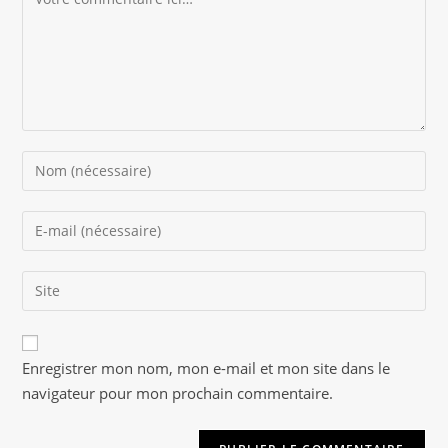
Enter
your
name
Enter
or
your
username
email
to
Saisir
address
comment
l’URL
to
de
comment
A
votre
Enregistrer mon nom, mon e-mail et mon site dans le
l
site
navigateur pour mon prochain commentaire.
t
(facultatif)
e
r