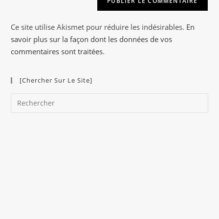
n
a
Ce site utilise Akismet pour réduire les indésirables.
En
t
savoir plus sur la façon dont les données de vos
i
commentaires sont traitées
.
v
e
[Chercher Sur Le Site]
:
Pre
Es
to
clo
the
sea
pan