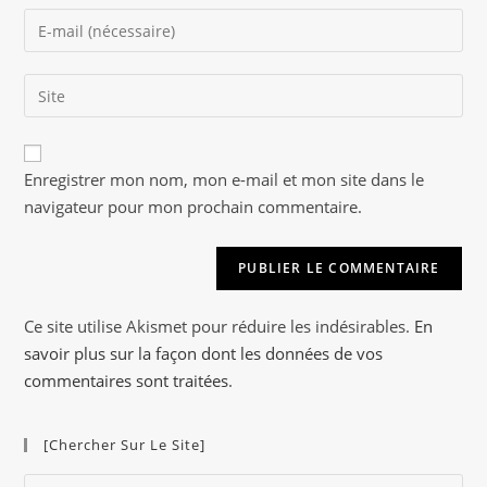
name
Enter
or
your
username
email
to
Saisir
address
comment
l’URL
to
de
comment
A
votre
Enregistrer mon nom, mon e-mail et mon site dans le
l
site
navigateur pour mon prochain commentaire.
t
(facultatif)
e
r
n
a
Ce site utilise Akismet pour réduire les indésirables.
En
t
savoir plus sur la façon dont les données de vos
i
commentaires sont traitées
.
v
e
[Chercher Sur Le Site]
:
Pre