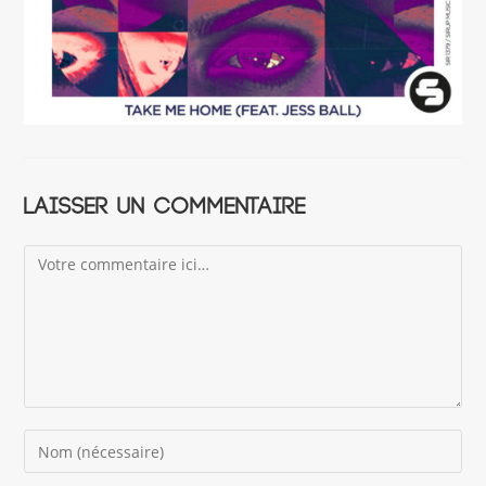
Laisser un commentaire
Comment
Enter
your