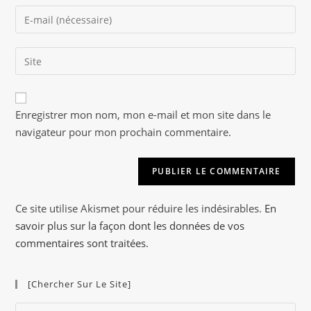
name
Enter
or
your
username
email
to
Saisir
address
comment
l’URL
to
de
comment
A
votre
Enregistrer mon nom, mon e-mail et mon site dans le
l
site
navigateur pour mon prochain commentaire.
t
(facultatif)
e
r
n
a
Ce site utilise Akismet pour réduire les indésirables.
En
t
savoir plus sur la façon dont les données de vos
i
commentaires sont traitées
.
v
e
[Chercher Sur Le Site]
:
Pre