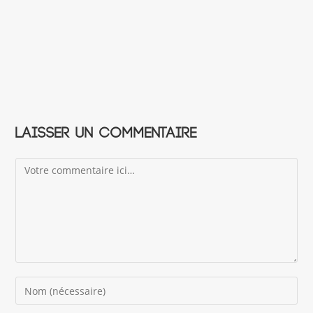
Laisser un commentaire
Comment
Enter
your