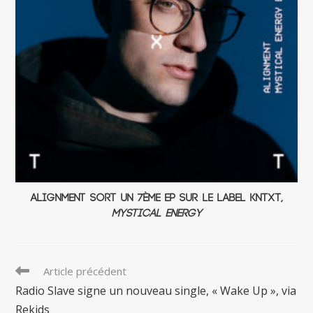
Alignment sort un 7ème EP sur le label KNTXT,
Mystical Energy
Read
Article précédent
more
Radio Slave signe un nouveau single, « Wake Up », via
articles
Rekids