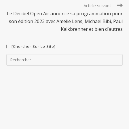
Article suivant
Le Decibel Open Air annonce sa programmation pour
son édition 2023 avec Amelie Lens, Michael Bibi, Paul
Kalkbrenner et bien d’autres
[Chercher Sur Le Site]
Pre
Esc
to
clo
the
sea
pan