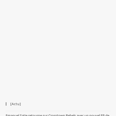
[Actu]
Emanuel Satie retourne sur Crosstown Rebels avec un nouvel EP de