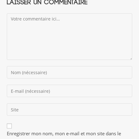
Laisser un commentaire
Comment
Enter
your
name
Enter
or
your
username
email
to
Saisir
address
comment
l’URL
to
de
comment
A
votre
Enregistrer mon nom, mon e-mail et mon site dans le
l
site