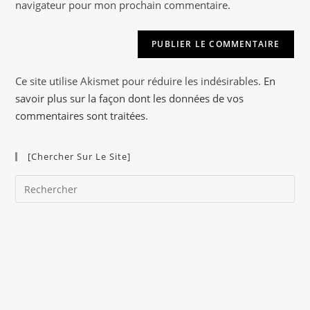
navigateur pour mon prochain commentaire.
t
(facultatif)
e
r
n
a
Ce site utilise Akismet pour réduire les indésirables.
En
t
savoir plus sur la façon dont les données de vos
i
commentaires sont traitées
.
v
e
[Chercher Sur Le Site]
:
Pre
Es
to
clo
the
sea
pan