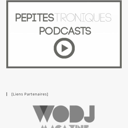
[Liens Partenaires]