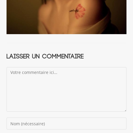
Laisser un commentaire
Comment
Enter
your