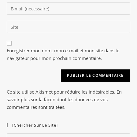
name
Enter
or
your
username
email
to
Saisir
address
comment
l’URL
to
de
comment
A
votre
Enregistrer mon nom, mon e-mail et mon site dans le
l
site
navigateur pour mon prochain commentaire.
t
(facultatif)
e
r
n
a
Ce site utilise Akismet pour réduire les indésirables.
En
t
savoir plus sur la façon dont les données de vos
i
commentaires sont traitées
.
v
e
[Chercher Sur Le Site]
:
Pre