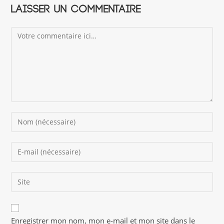
Laisser un commentaire
Comment
Enter
your
name
Enter
or
your
username
email
to
Saisir
address
comment
l’URL
to
de
comment
A
votre
Enregistrer mon nom, mon e-mail et mon site dans le
l
site