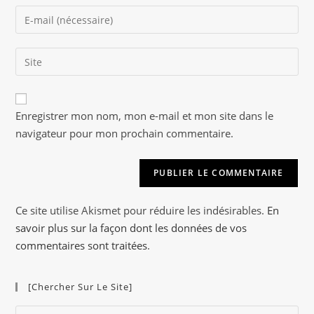
name
Enter
or
your
username
email
to
Saisir
address
comment
l’URL
to
de
comment
A
votre
Enregistrer mon nom, mon e-mail et mon site dans le
l
site
navigateur pour mon prochain commentaire.
t
(facultatif)
e
r
n
a
Ce site utilise Akismet pour réduire les indésirables.
En
t
savoir plus sur la façon dont les données de vos
i
commentaires sont traitées
.
v
e
[Chercher Sur Le Site]
:
Pre