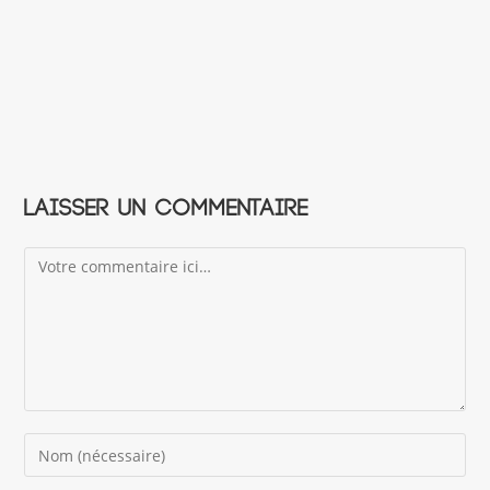
Laisser un commentaire
Comment
Enter
your