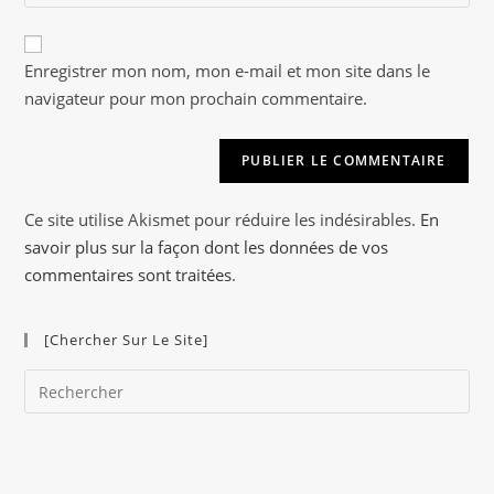
l’URL
to
de
comment
A
votre
Enregistrer mon nom, mon e-mail et mon site dans le
l
site
navigateur pour mon prochain commentaire.
t
(facultatif)
e
r
n
a
Ce site utilise Akismet pour réduire les indésirables.
En
t
savoir plus sur la façon dont les données de vos
i
commentaires sont traitées
.
v
e
[Chercher Sur Le Site]
:
Pre
Es
to
clo
the