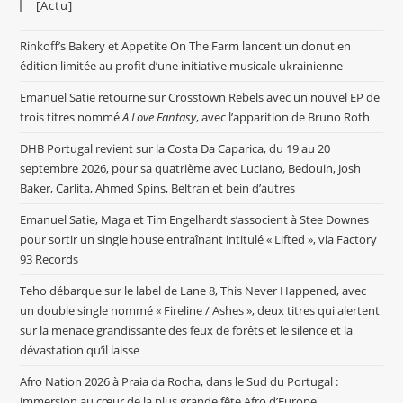
[Actu]
Rinkoff’s Bakery et Appetite On The Farm lancent un donut en
édition limitée au profit d’une initiative musicale ukrainienne
Emanuel Satie retourne sur Crosstown Rebels avec un nouvel EP de
trois titres nommé
A Love Fantasy
, avec l’apparition de Bruno Roth
DHB Portugal revient sur la Costa Da Caparica, du 19 au 20
septembre 2026, pour sa quatrième avec Luciano, Bedouin, Josh
Baker, Carlita, Ahmed Spins, Beltran et bein d’autres
Emanuel Satie, Maga et Tim Engelhardt s’associent à Stee Downes
pour sortir un single house entraînant intitulé « Lifted », via Factory
93 Records
Teho débarque sur le label de Lane 8, This Never Happened, avec
un double single nommé « Fireline / Ashes », deux titres qui alertent
sur la menace grandissante des feux de forêts et le silence et la
dévastation qu’il laisse
Afro Nation 2026 à Praia da Rocha, dans le Sud du Portugal :
immersion au cœur de la plus grande fête Afro d’Europe