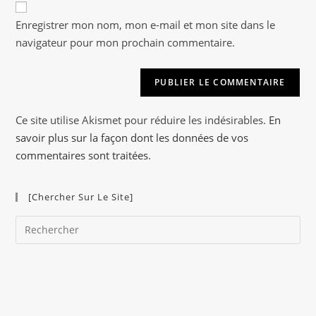
comment
A
votre
Enregistrer mon nom, mon e-mail et mon site dans le
l
site
navigateur pour mon prochain commentaire.
t
(facultatif)
e
r
n
a
Ce site utilise Akismet pour réduire les indésirables.
En
t
savoir plus sur la façon dont les données de vos
i
commentaires sont traitées
.
v
e
[Chercher Sur Le Site]
:
Pre
Es
to
clo
the
sea