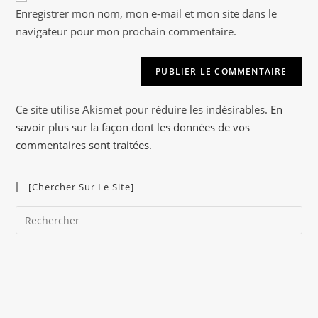
votre
Enregistrer mon nom, mon e-mail et mon site dans le
l
site
navigateur pour mon prochain commentaire.
t
(facultatif)
e
r
n
a
Ce site utilise Akismet pour réduire les indésirables.
En
t
savoir plus sur la façon dont les données de vos
i
commentaires sont traitées
.
v
e
[Chercher Sur Le Site]
:
Pre
Es
to
clo
the
sea
pan