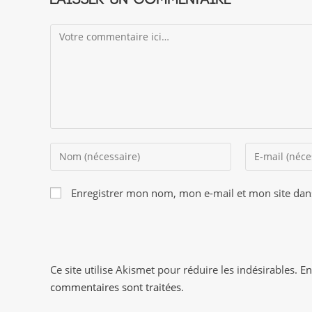
Comment
Enter
Enter
your
your
name
email
Enregistrer mon nom, mon e-mail et mon site dan
or
address
username
to
to
comment
comment
Ce site utilise Akismet pour réduire les indésirables.
En
commentaires sont traitées
.