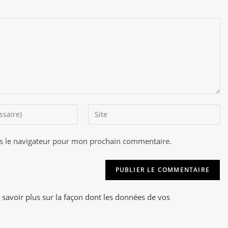
Saisir
l’URL
de
s le navigateur pour mon prochain commentaire.
A
votre
l
site
t
(facultatif)
e
r
 savoir plus sur la façon dont les données de vos
n
a