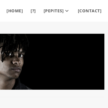
[HOME]
[?]
[PEPITES]
[CONTACT]