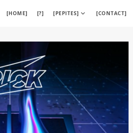
[HOME]
[?]
[PEPITES]
[CONTACT]