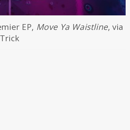
emier EP,
Move Ya Waistline
, via
 Trick