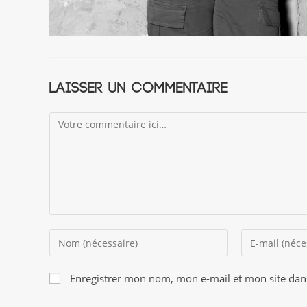
Laisser un commentaire
Comment
Enter
Enter
your
your
name
email
Enregistrer mon nom, mon e-mail et mon site dan
or
address
username
to