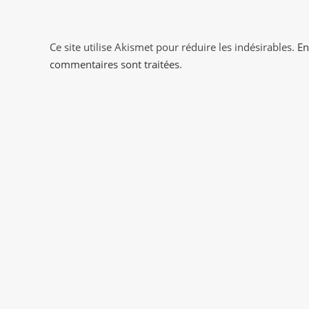
to
comment
comment
Ce site utilise Akismet pour réduire les indésirables.
En
commentaires sont traitées
.