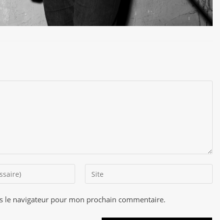
Saisir
l’URL
de
s le navigateur pour mon prochain commentaire.
A
votre
l
site