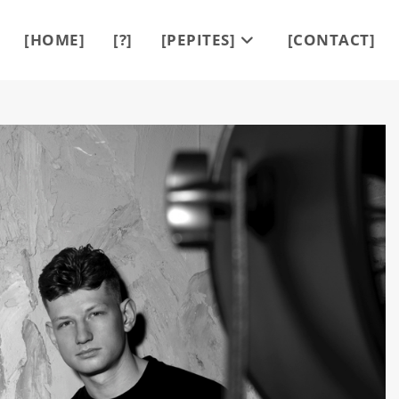
[HOME]
[?]
[PEPITES]
[CONTACT]