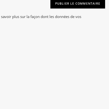
t
(facultatif)
e
r
 savoir plus sur la façon dont les données de vos
n
a
t
i
v
e
: