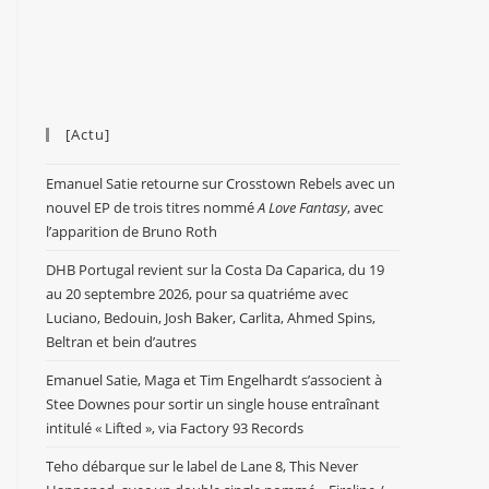
[Actu]
Emanuel Satie retourne sur Crosstown Rebels avec un
nouvel EP de trois titres nommé
A Love Fantasy
, avec
l’apparition de Bruno Roth
DHB Portugal revient sur la Costa Da Caparica, du 19
au 20 septembre 2026, pour sa quatriéme avec
Luciano, Bedouin, Josh Baker, Carlita, Ahmed Spins,
Beltran et bein d’autres
Emanuel Satie, Maga et Tim Engelhardt s’associent à
Stee Downes pour sortir un single house entraînant
intitulé « Lifted », via Factory 93 Records
Teho débarque sur le label de Lane 8, This Never