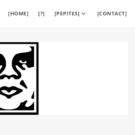
[HOME]
[?]
[PEPITES]
[CONTACT]