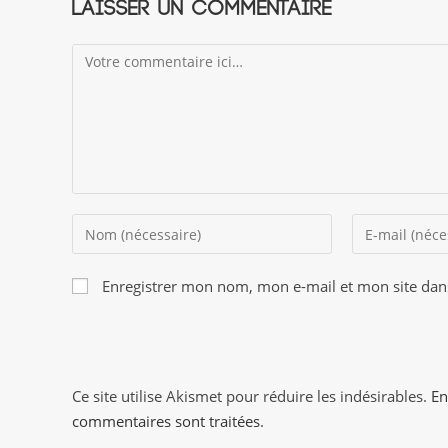
Laisser un commentaire
Comment
Enter
Enter
your
your
name
email
Enregistrer mon nom, mon e-mail et mon site dan
or
address
username
to
to
comment
comment
Ce site utilise Akismet pour réduire les indésirables.
En
commentaires sont traitées
.