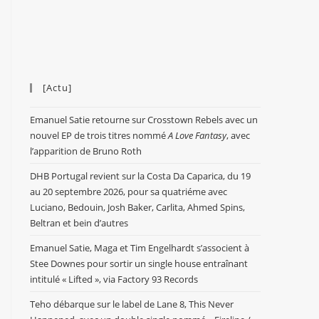
[Actu]
Emanuel Satie retourne sur Crosstown Rebels avec un
nouvel EP de trois titres nommé
A Love Fantasy
, avec
l’apparition de Bruno Roth
DHB Portugal revient sur la Costa Da Caparica, du 19
au 20 septembre 2026, pour sa quatriéme avec
Luciano, Bedouin, Josh Baker, Carlita, Ahmed Spins,
Beltran et bein d’autres
Emanuel Satie, Maga et Tim Engelhardt s’associent à
Stee Downes pour sortir un single house entraînant
intitulé « Lifted », via Factory 93 Records
Teho débarque sur le label de Lane 8, This Never