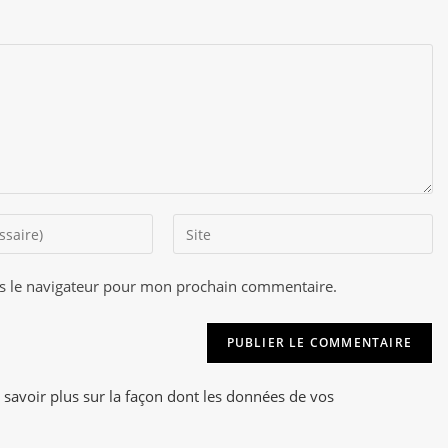
Saisir
l’URL
de
s le navigateur pour mon prochain commentaire.
A
votre
l
site
t
(facultatif)
e
r
 savoir plus sur la façon dont les données de vos
n
a