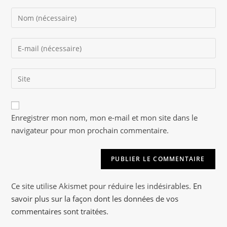
Enter
your
name
Enter
or
your
username
email
to
Saisir
address
comment
l’URL
to
de
comment
A
votre
Enregistrer mon nom, mon e-mail et mon site dans le
l
site
navigateur pour mon prochain commentaire.
t
(facultatif)
e
r
n
a
Ce site utilise Akismet pour réduire les indésirables.
En
t
savoir plus sur la façon dont les données de vos
i
commentaires sont traitées
.
v