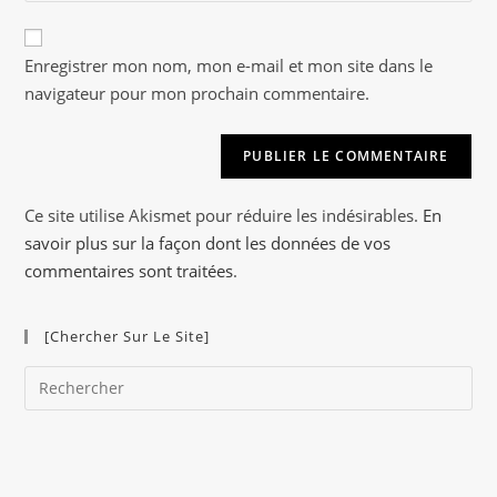
to
de
comment
A
votre
Enregistrer mon nom, mon e-mail et mon site dans le
l
site
navigateur pour mon prochain commentaire.
t
(facultatif)
e
r
n
a
Ce site utilise Akismet pour réduire les indésirables.
En
t
savoir plus sur la façon dont les données de vos
i
commentaires sont traitées
.
v
e
[Chercher Sur Le Site]
:
Pre
Es
to
clo
the