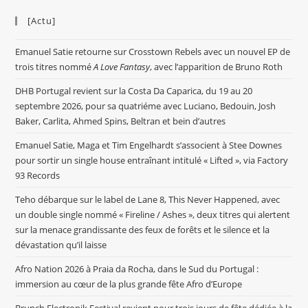
[Actu]
Emanuel Satie retourne sur Crosstown Rebels avec un nouvel EP de
trois titres nommé
A Love Fantasy
, avec l’apparition de Bruno Roth
DHB Portugal revient sur la Costa Da Caparica, du 19 au 20
septembre 2026, pour sa quatriéme avec Luciano, Bedouin, Josh
Baker, Carlita, Ahmed Spins, Beltran et bein d’autres
Emanuel Satie, Maga et Tim Engelhardt s’associent à Stee Downes
pour sortir un single house entraînant intitulé « Lifted », via Factory
93 Records
Teho débarque sur le label de Lane 8, This Never Happened, avec
un double single nommé « Fireline / Ashes », deux titres qui alertent
sur la menace grandissante des feux de forêts et le silence et la
dévastation qu’il laisse
Afro Nation 2026 à Praia da Rocha, dans le Sud du Portugal :
immersion au cœur de la plus grande fête Afro d’Europe
Brunch Electronik Festival revient pour trois jours de fête dédiée à la