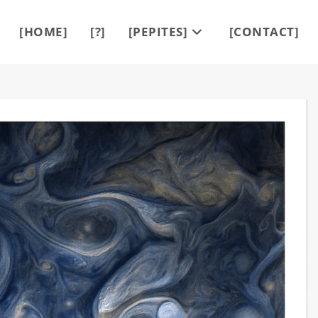
[HOME]
[?]
[PEPITES]
[CONTACT]