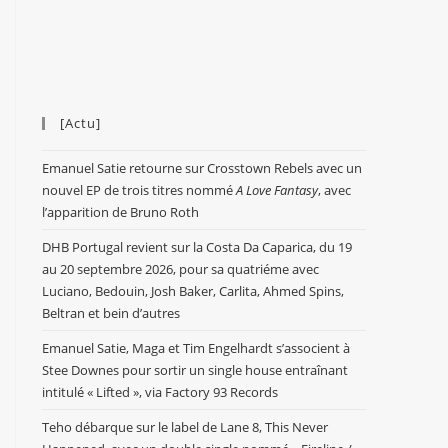
[Actu]
Emanuel Satie retourne sur Crosstown Rebels avec un
nouvel EP de trois titres nommé
A Love Fantasy
, avec
l’apparition de Bruno Roth
DHB Portugal revient sur la Costa Da Caparica, du 19
au 20 septembre 2026, pour sa quatriéme avec
Luciano, Bedouin, Josh Baker, Carlita, Ahmed Spins,
Beltran et bein d’autres
Emanuel Satie, Maga et Tim Engelhardt s’associent à
Stee Downes pour sortir un single house entraînant
intitulé « Lifted », via Factory 93 Records
Teho débarque sur le label de Lane 8, This Never