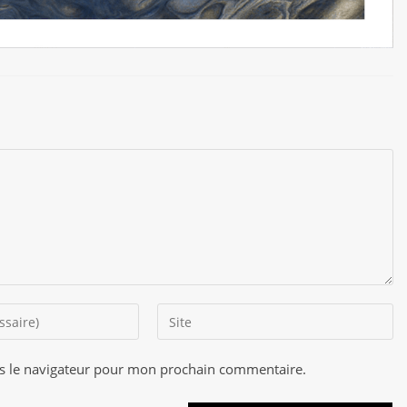
Saisir
l’URL
de
s le navigateur pour mon prochain commentaire.
A
votre
l
site