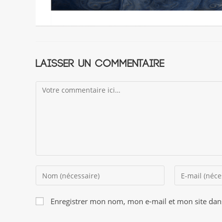
Laisser un commentaire
Comment
Enter
Enter
your
your
name
email
Enregistrer mon nom, mon e-mail et mon site dan
or
address
username
to