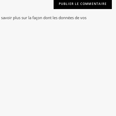
t
(facultatif)
e
r
 savoir plus sur la façon dont les données de vos
n
a
t
i
v
e
: