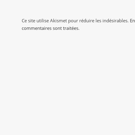
to
comment
comment
Ce site utilise Akismet pour réduire les indésirables.
En
commentaires sont traitées
.