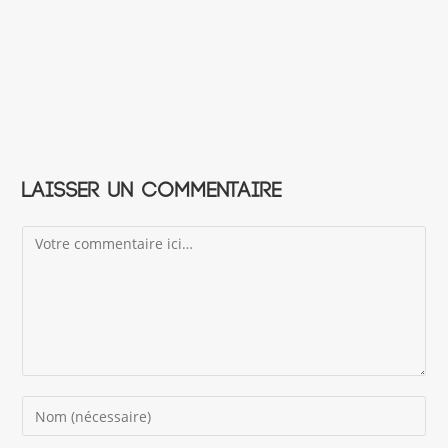
Laisser un commentaire
Comment
Enter
your