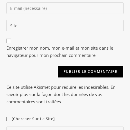
name
Enter
or
your
username
email
to
Saisir
address
comment
l’URL
to
de
comment
A
votre
Enregistrer mon nom, mon e-mail et mon site dans le
l
site
navigateur pour mon prochain commentaire.
t
(facultatif)
e
r
n
a
Ce site utilise Akismet pour réduire les indésirables.
En
t
savoir plus sur la façon dont les données de vos
i
commentaires sont traitées
.
v
e
[Chercher Sur Le Site]
:
Pre