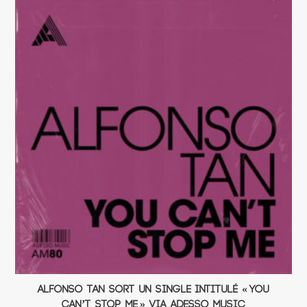
Alfonso Tan sort un single intitulé « You
Can’t Stop Me » via Adesso Music