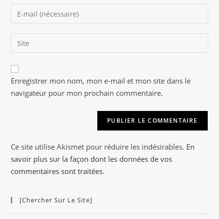
name
Enter
or
your
username
email
to
Saisir
address
comment
l’URL
to
de
comment
A
votre
Enregistrer mon nom, mon e-mail et mon site dans le
l
site
navigateur pour mon prochain commentaire.
t
(facultatif)
e
r
n
a
Ce site utilise Akismet pour réduire les indésirables.
En
t
savoir plus sur la façon dont les données de vos
i
commentaires sont traitées
.
v
e
[Chercher Sur Le Site]
:
Pre