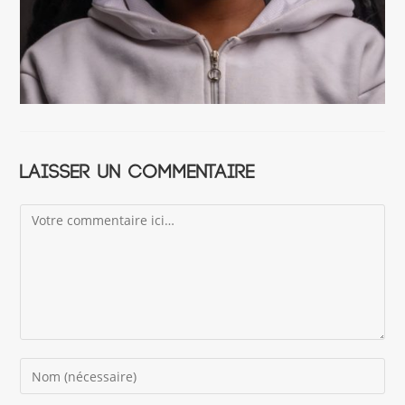
Laisser un commentaire
Comment
Enter
your