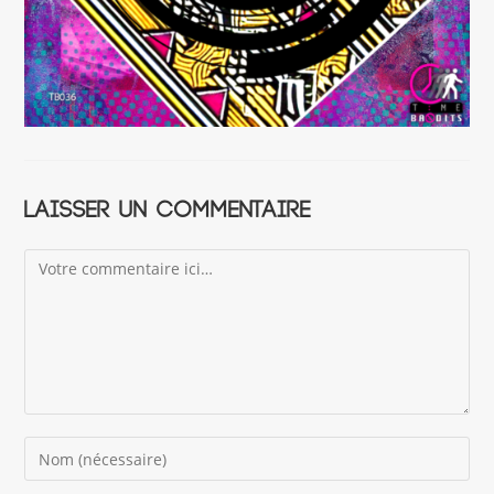
Laisser un commentaire
Comment
Enter
your