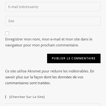
name
Enter
or
your
username
email
to
Saisir
address
comment
l’URL
to
de
comment
A
votre
Enregistrer mon nom, mon e-mail et mon site dans le
l
site
navigateur pour mon prochain commentaire.
t
(facultatif)
e
r
n
a
Ce site utilise Akismet pour réduire les indésirables.
En
t
savoir plus sur la façon dont les données de vos
i
commentaires sont traitées
.
v
e
[Chercher Sur Le Site]
:
Pre