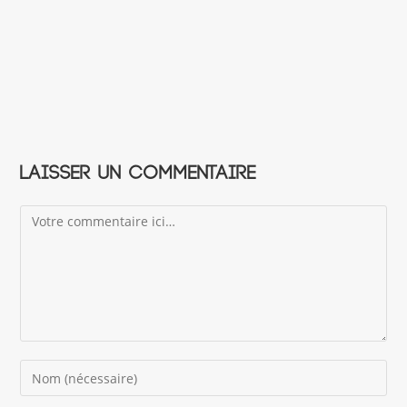
Laisser un commentaire
Comment
Enter
your