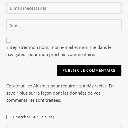
name
Enter
or
your
username
email
to
Saisir
address
comment
l’URL
to
de
comment
A
votre
Enregistrer mon nom, mon e-mail et mon site dans le
l
site
navigateur pour mon prochain commentaire.
t
(facultatif)
e
r
n
a
Ce site utilise Akismet pour réduire les indésirables.
En
t
savoir plus sur la façon dont les données de vos
i
commentaires sont traitées
.
v
e
[Chercher Sur Le Site]
:
Pre