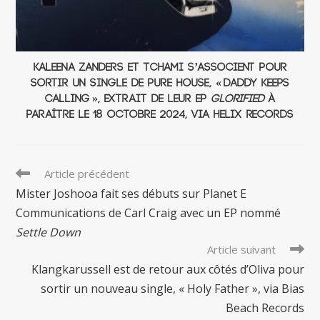
Kaleena Zanders et Tchami s’associent pour
sortir un single de pure house, « DADDY KEEPS
CALLING », extrait de leur EP
GLORIFIED
à
paraître le 18 octobre 2024, via Helix Records
Read
Article précédent
more
Mister Joshooa fait ses débuts sur Planet E
articles
Communications de Carl Craig avec un EP nommé
Settle Down
Article suivant
Klangkarussell est de retour aux côtés d’Oliva pour
sortir un nouveau single, « Holy Father », via Bias
Beach Records