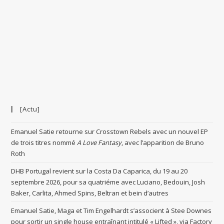
[Actu]
Emanuel Satie retourne sur Crosstown Rebels avec un nouvel EP
de trois titres nommé
A Love Fantasy
, avec l’apparition de Bruno
Roth
DHB Portugal revient sur la Costa Da Caparica, du 19 au 20
septembre 2026, pour sa quatriéme avec Luciano, Bedouin, Josh
Baker, Carlita, Ahmed Spins, Beltran et bein d’autres
Emanuel Satie, Maga et Tim Engelhardt s’associent à Stee Downes
pour sortir un single house entraînant intitulé « Lifted », via Factory