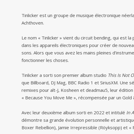
Tinlicker est un groupe de musique électronique néerl
Achthoven.
Le nom « Tinlicker » vient du circuit bending, qui est la
dans les appareils électroniques pour créer de nouve
sons. Alors que vous avez les mains pleines d’instrume
fonctionner les choses.
Tinlicker a sorti son premier album studio
This Is Not 
que Billboard, DJ Mag, BBC Radio 1 et SiriusXM. Une s
remixes pour alt-J, Kosheen et deadmau5, leur édition 
« Because You Move Me », récompensée par un Gold & 
Avec leur deuxième album sorti en 2022 et intitulé
In 
démontre sa grande évolution personnelle et artistiq
Boxer Rebellion), Jamie Irrepressible (Röyksopp) et « 