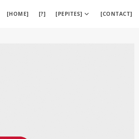
[HOME]
[?]
[PEPITES]
[CONTACT]