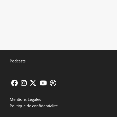
Podcasts
S’ouvre
S’ouvre
S’ouvre
S’ouvre
S’ouvre
dans
dans
dans
dans
dans
Mentions Légales
un
un
un
un
un
Politique de confidentialité
nouvel
nouvel
nouvel
nouvel
nouvel
onglet
onglet
onglet
onglet
onglet