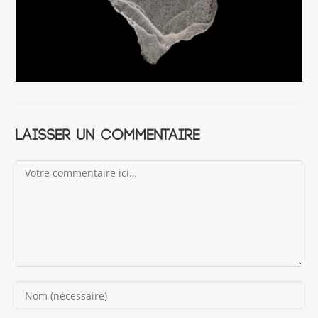
Laisser un commentaire
Comment
Enter
your