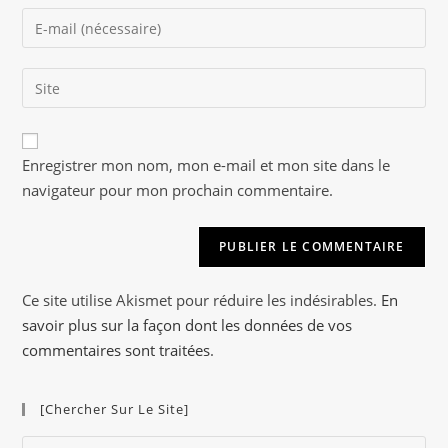
name
Enter
or
your
username
email
to
Saisir
address
comment
l’URL
to
de
comment
A
votre
Enregistrer mon nom, mon e-mail et mon site dans le
l
site
navigateur pour mon prochain commentaire.
t
(facultatif)
e
r
n
a
Ce site utilise Akismet pour réduire les indésirables.
En
t
savoir plus sur la façon dont les données de vos
i
commentaires sont traitées
.
v
e
[Chercher Sur Le Site]
:
Pre