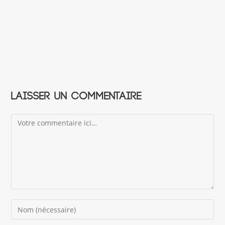
Laisser un commentaire
Comment
Enter
your