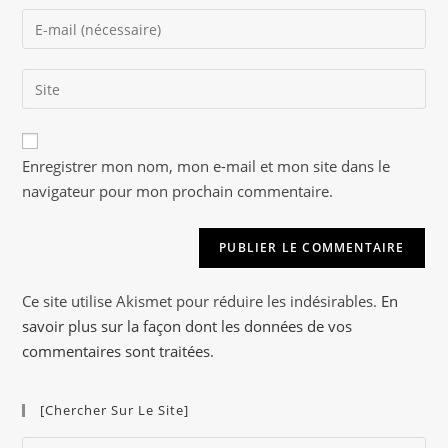
name
Enter
or
your
username
email
to
Saisir
address
comment
l’URL
to
de
comment
A
votre
Enregistrer mon nom, mon e-mail et mon site dans le
l
site
navigateur pour mon prochain commentaire.
t
(facultatif)
e
r
n
a
Ce site utilise Akismet pour réduire les indésirables.
En
t
savoir plus sur la façon dont les données de vos
i
commentaires sont traitées
.
v
e
[Chercher Sur Le Site]
:
Pre