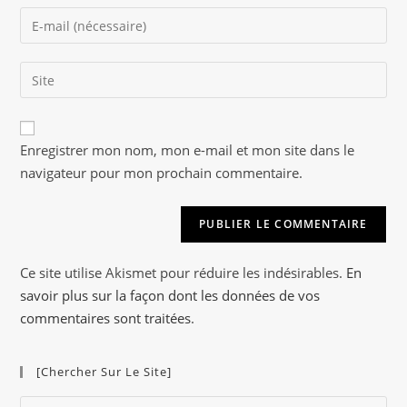
name
Enter
or
your
username
email
to
Saisir
address
comment
l’URL
to
de
comment
A
votre
Enregistrer mon nom, mon e-mail et mon site dans le
l
site
navigateur pour mon prochain commentaire.
t
(facultatif)
e
r
n
a
Ce site utilise Akismet pour réduire les indésirables.
En
t
savoir plus sur la façon dont les données de vos
i
commentaires sont traitées
.
v
e
[Chercher Sur Le Site]
:
Pre