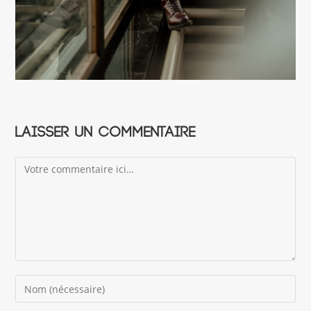
Laisser un commentaire
Comment
Enter
your