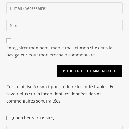
name
Enter
or
your
username
email
to
Saisir
address
comment
l’URL
to
de
comment
A
votre
Enregistrer mon nom, mon e-mail et mon site dans le
l
site
navigateur pour mon prochain commentaire.
t
(facultatif)
e
r
n
a
Ce site utilise Akismet pour réduire les indésirables.
En
t
savoir plus sur la façon dont les données de vos
i
commentaires sont traitées
.
v
e
[Chercher Sur Le Site]
:
Pre