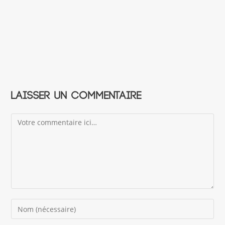
Laisser un commentaire
Comment
Enter
your