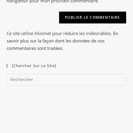
navigateur pour mon prochain commentaire.
t
(facultatif)
e
r
n
a
Ce site utilise Akismet pour réduire les indésirables.
En
t
savoir plus sur la façon dont les données de vos
i
commentaires sont traitées
.
v
e
[Chercher Sur Le Site]
:
Pre
Es
to
clo
the
sea
pan