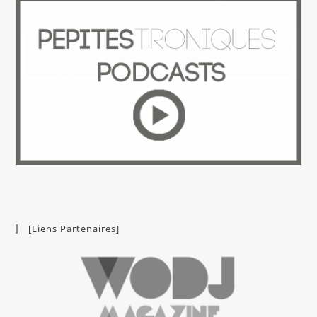
[Liens Partenaires]