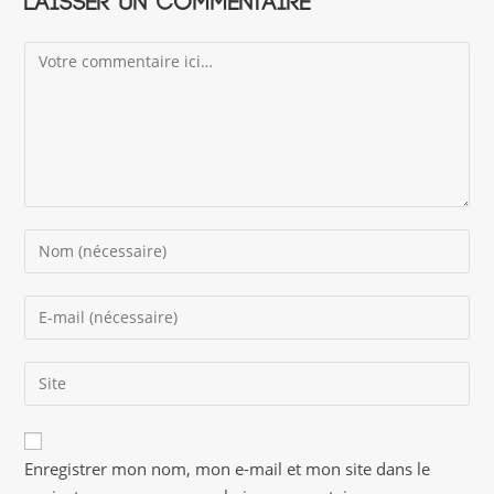
Laisser un commentaire
Comment
Enter
your
name
Enter
or
your
username
email
to
Saisir
address
comment
l’URL
to
de
comment
A
votre
Enregistrer mon nom, mon e-mail et mon site dans le
l
site