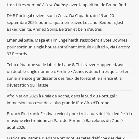
trois titres nommé
A Love Fantasy
, avec l’apparition de Bruno Roth
DHB Portugal revient sur la Costa Da Caparica, du 19 au 20
septembre 2026, pour sa quatriéme avec Luciano, Bedouin, Josh
Baker, Carlita, Ahmed Spins, Beltran et bein d’autres
Emanuel Satie, Maga et Tim Engelhardt s’associent à Stee Downes
pour sortir un single house entraînant intitulé « Lifted », via Factory
93 Records
Teho débarque sur le label de Lane 8, This Never Happened, avec
un double single nommé « Fireline / Ashes », deux titres qui alertent
sur la menace grandissante des feux de forêts et le silence et la
dévastation qu’il laisse
Afro Nation 2026 à Praia da Rocha, dans le Sud du Portugal :
immersion au cœur de la plus grande fête Afro d’Europe
Brunch Electronik Festival revient pour trois jours de fête dédiée à la
musique électronique au Parc del Forum à Barcelone, du 7 au 9
août 2026
Disclosure, Rampa & Adam Port sont les têtes d’affiche des deux