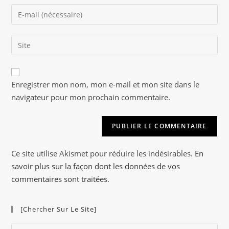
name
Enter
or
your
username
email
to
Saisir
address
comment
l’URL
to
de
comment
A
votre
Enregistrer mon nom, mon e-mail et mon site dans le
l
site
navigateur pour mon prochain commentaire.
t
(facultatif)
e
r
n
a
Ce site utilise Akismet pour réduire les indésirables.
En
t
savoir plus sur la façon dont les données de vos
i
commentaires sont traitées
.
v
e
[Chercher Sur Le Site]
:
Pre