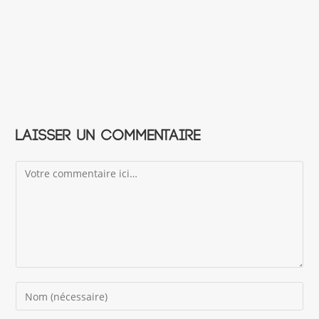
Laisser un commentaire
Comment
Enter
your