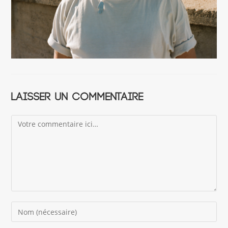
Laisser un commentaire
Comment
Enter
your