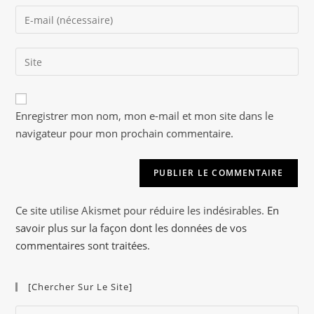
name
Enter
or
your
username
email
to
Saisir
address
comment
l’URL
to
de
comment
A
votre
Enregistrer mon nom, mon e-mail et mon site dans le
l
site
navigateur pour mon prochain commentaire.
t
(facultatif)
e
r
n
a
Ce site utilise Akismet pour réduire les indésirables.
En
t
savoir plus sur la façon dont les données de vos
i
commentaires sont traitées
.
v
e
[Chercher Sur Le Site]
:
Pre