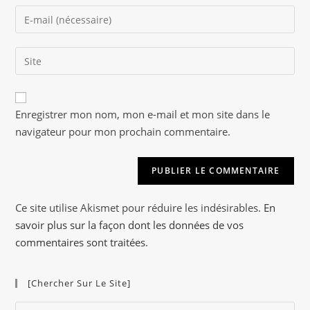
name
Enter
or
your
username
email
to
Saisir
address
comment
l’URL
to
de
comment
A
votre
Enregistrer mon nom, mon e-mail et mon site dans le
l
site
navigateur pour mon prochain commentaire.
t
(facultatif)
e
r
n
a
Ce site utilise Akismet pour réduire les indésirables.
En
t
savoir plus sur la façon dont les données de vos
i
commentaires sont traitées
.
v
e
[Chercher Sur Le Site]
:
Pre