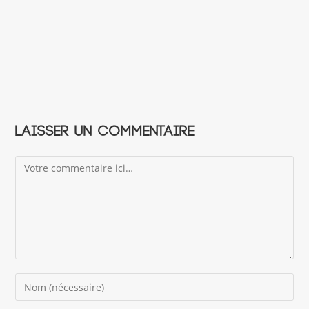
Laisser un commentaire
Comment
Enter
your