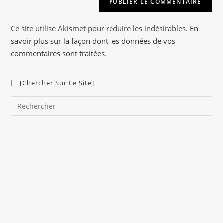
n
a
Ce site utilise Akismet pour réduire les indésirables.
En
t
savoir plus sur la façon dont les données de vos
i
commentaires sont traitées
.
v
e
[Chercher Sur Le Site]
:
Pre
Es
to
clo
the
sea
pan