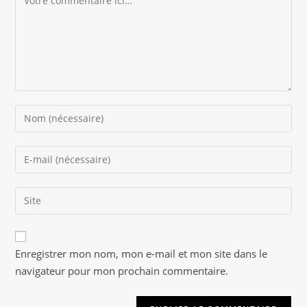
Enter
your
name
Enter
or
your
username
email
to
Saisir
address
comment
l’URL
to
de
comment
A
votre
Enregistrer mon nom, mon e-mail et mon site dans le
l
site
navigateur pour mon prochain commentaire.
t
(facultatif)
e
r