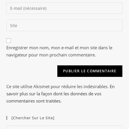
name
Enter
or
your
username
email
to
Saisir
address
comment
l’URL
to
de
comment
A
votre
Enregistrer mon nom, mon e-mail et mon site dans le
l
site
navigateur pour mon prochain commentaire.
t
(facultatif)
e
r
n
a
Ce site utilise Akismet pour réduire les indésirables.
En
t
savoir plus sur la façon dont les données de vos
i
commentaires sont traitées
.
v
e
[Chercher Sur Le Site]
:
Pre