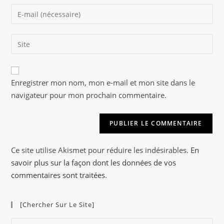
name
Enter
or
your
username
email
to
Saisir
address
comment
l’URL
to
de
comment
A
votre
Enregistrer mon nom, mon e-mail et mon site dans le
l
site
navigateur pour mon prochain commentaire.
t
(facultatif)
e
r
n
a
Ce site utilise Akismet pour réduire les indésirables.
En
t
savoir plus sur la façon dont les données de vos
i
commentaires sont traitées
.
v
e
[Chercher Sur Le Site]
:
Pre