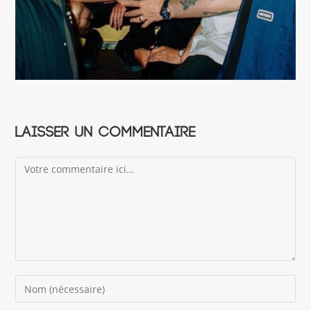
Laisser un commentaire
Comment
Enter
your