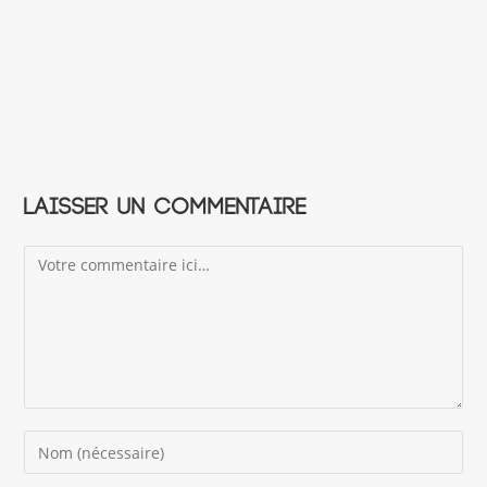
Laisser un commentaire
Comment
Enter
your