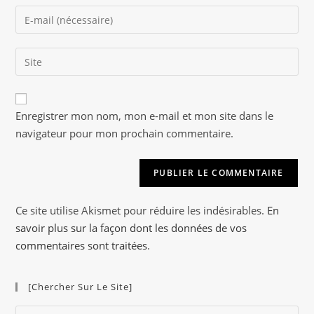
name
Enter
or
your
username
email
to
Saisir
address
comment
l’URL
to
de
comment
A
votre
Enregistrer mon nom, mon e-mail et mon site dans le
l
site
navigateur pour mon prochain commentaire.
t
(facultatif)
e
r
n
a
Ce site utilise Akismet pour réduire les indésirables.
En
t
savoir plus sur la façon dont les données de vos
i
commentaires sont traitées
.
v
e
[Chercher Sur Le Site]
:
Pre