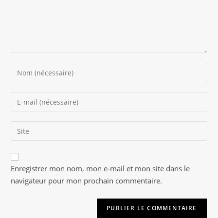
Enter
your
name
Enter
or
your
username
email
to
Saisir
address
comment
l’URL
to
de
comment
A
votre
Enregistrer mon nom, mon e-mail et mon site dans le
l
site
navigateur pour mon prochain commentaire.
t
(facultatif)
e
r
n