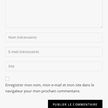
Enter
your
name
Enter
or
your
username
email
to
Saisir
address
comment
l’URL
to
de
comment
A
votre
Enregistrer mon nom, mon e-mail et mon site dans le
l
site
navigateur pour mon prochain commentaire.
t
(facultatif)
e
r