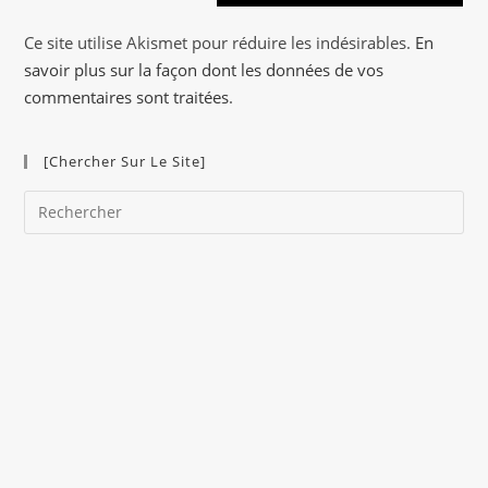
n
a
Ce site utilise Akismet pour réduire les indésirables.
En
t
savoir plus sur la façon dont les données de vos
i
commentaires sont traitées
.
v
e
[Chercher Sur Le Site]
:
Pre
Es
to
clo
the
sea
pan