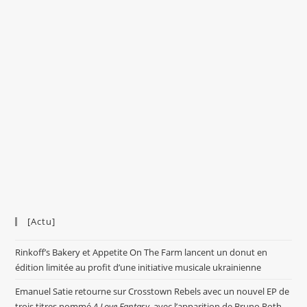
[Actu]
Rinkoff’s Bakery et Appetite On The Farm lancent un donut en
édition limitée au profit d’une initiative musicale ukrainienne
Emanuel Satie retourne sur Crosstown Rebels avec un nouvel EP de
trois titres nommé
A Love Fantasy
, avec l’apparition de Bruno Roth